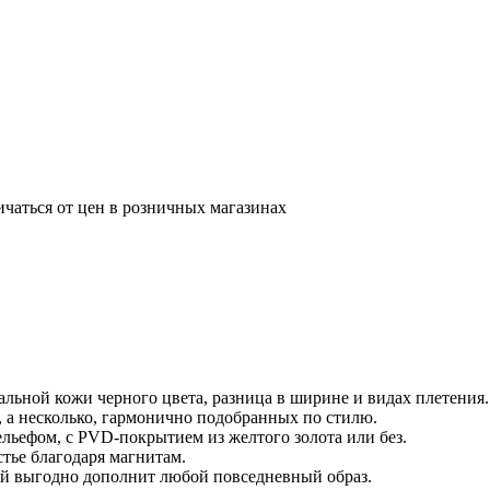
ичаться от цен в розничных магазинах
ральной кожи черного цвета, разница в ширине и видах плетения.
р, а несколько, гармонично подобранных по стилю.
ельефом, с PVD-покрытием из желтого золота или без.
стье благодаря магнитам.
рый выгодно дополнит любой повседневный образ.