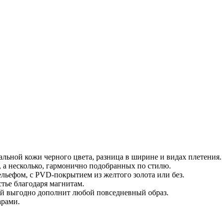
ральной кожи черного цвета, разница в ширине и видах плетения.
р, а несколько, гармонично подобранных по стилю.
ельефом, с PVD-покрытием из желтого золота или без.
стье благодаря магнитам.
рый выгодно дополнит любой повседневный образ.
арами.