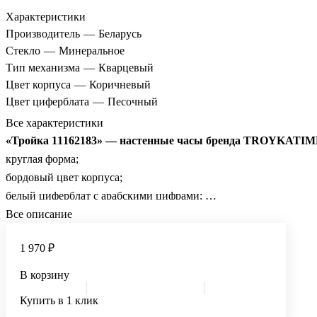
Характеристики
Производитель
—
Беларусь
Стекло
—
Минеральное
Тип механизма
—
Кварцевый
Цвет корпуса
—
Коричневый
Цвет циферблата
—
Песочный
Все характеристики
«Тройка 11162183» — настенные часы бренда TROYKATI
круглая форма;
бордовый цвет корпуса;
белый циферблат с арабскими цифрами;
кварцевый механизм;
Все описание
материал корпуса — пластик;
1 970 ₽
плавный ход;
тип батареек — AA;
В корзину
высота — 3 см, ширина — 35 см, глубина — 35 см;
Купить в 1 клик
вес — 0,695 кг.