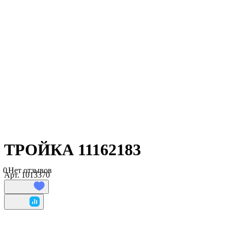
ТРОЙКА 11162183
0
Нет отзывов
Арт.
1013370