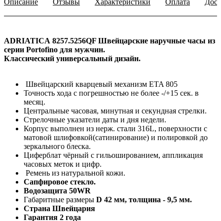
Описание
Отзывы
Характеристики
Оплата
Дост
ADRIATICA 8257.5256QF
Швейцарские наручные часы из
серии Portofino для мужчин.
Классический универсальный дизайн.
Швейцарский кварцевый механизм ETA 805
Точность хода с погрешностью не более -/+15 сек. в
месяц.
Центральные часовая, минутная и секундная стрелки.
Стрелочные указатели даты и дня недели.
Корпус выполнен из нерж. стали 316L, поверхности с
матовой шлифовкой(сатинирование) и полировкой до
зеркального блеска.
Циферблат чёрный с гильошированием, аппликация
часовых меток и цифр.
Ремень из натуральной кожи.
Сапфировое стекло.
Водозащита 50WR
Габаритные размеры
D 42 мм, толщина - 9,5 мм.
Страна Швейцария
Гарантия 2 года