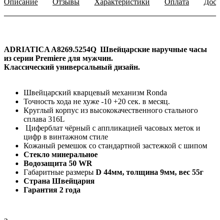
Описание
Отзывы
Характеристики
Оплата
Дост
ADRIATICA A8269.5254Q
Швейцарские наручные часы
из серии Premiere для мужчин.
Классический универсальный дизайн.
Швейцарский кварцевый механизм Ronda
Точность хода не хуже -10 +20 сек. в месяц.
Круглый корпус из высококачественного стального
сплава 316L
Циферблат чёрный с аппликацией часовых меток и
цифр в винтажном стиле
Кожаный ремешок со стандартной застежкой с шипом
Стекло минеральное
Водозащита 50 WR
Габаритные размеры
D 44мм, толщина 9мм, вес 55г
Страна Швейцария
Гарантия 2 года