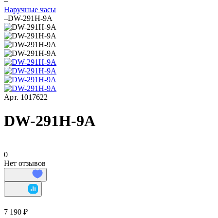
–
Наручные часы
–
DW-291H-9A
Арт.
1017622
DW-291H-9A
0
Нет отзывов
7 190 ₽