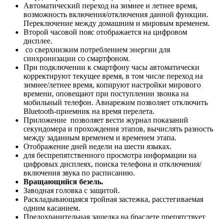
Автоматический переход на зимнее и летнее время,
возможность включения/отключения данной функции.
Переключение между домашним и мировым временем.
Второй часовой пояс отображается на цифровом
дисплее.
со сверхнизким потреблением энергии для
синхронизации со смартфоном.
При подключении к смартфону часы автоматически
корректируют текущее время, в том числе переход на
зимнее/летнее время, копируют настройки мирового
времени, оповещают при поступлении звонка на
мобильный телефон. Авиарежим позволяет отключить
Bluetooth-приемник на время перелета.
Приложение позволяет вести журнал показаний
секундомера и прохождения этапов, вычислять разность
между заданным временем и временем этапа.
Отображение дней недели на шести языках.
для беспрепятственного просмотра информации на
цифровых дисплеях, поиска телефона и отключения/
включения звука по расписанию.
Вращающийся безель.
Заводная головка с защитой.
Раскладывающаяся тройная застежка, расстегиваемая
одним касанием.
Предохранительная защелка на браслете препятствует