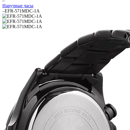
–
Наручные часы
–
EFR-571MDC-1A