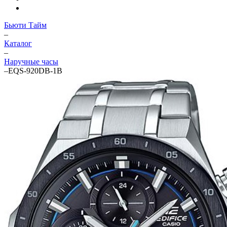
Бьюти Тайм
–
Каталог
–
Наручные часы
–
EQS-920DB-1B