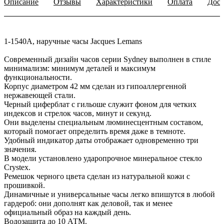
Описание
Отзывы
Характеристики
Оплата
Дост
1-1540A, наручные часы Jacques Lemans
Современный дизайн часов серии Sydney выполнен в стиле
минимализм: минимум деталей и максимум
функциональности.
Корпус диаметром 42 мм сделан из гипоаллергенной
нержавеющей стали.
Черный циферблат с гильоше служит фоном для четких
индексов и стрелок часов, минут и секунд.
Они выделены специальным люминесцентным составом,
который помогает определить время даже в темноте.
Удобный индикатор даты отображает одновременно три
значения.
В модели установлено ударопрочное минеральное стекло
Crystex.
Ремешок черного цвета сделан из натуральной кожи с
прошивкой.
Динамичные и универсальные часы легко впишутся в любой
гардероб: они дополнят как деловой, так и менее
официальный образ на каждый день.
Водозащита до 10 АТМ.