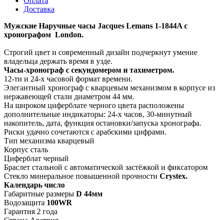
Оплата
Доставка
Мужские Наручные часы Jacques Lemans 1-1844A с
хронографом London.
Строгий цвет и современный дизайн подчеркнут умение
владельца держать время в узде.
Часы-хронограф с секундомером и тахиметром.
12-ти и 24-х часовой формат времени.
Элегантный хронограф с кварцевым механизмом в корпусе из
нержавеющей стали диаметром 44 мм.
На широком циферблате черного цвета расположены
дополнительные индикаторы: 24-х часов, 30-минутный
накопитель, дата, функция остановки/запуска хронографа.
Риски удачно сочетаются с арабскими цифрами.
Тип механизма кварцевый
Корпус сталь
Циферблат черный
Браслет стальной с автоматической застёжкой и фиксатором
Стекло минеральное повышенной прочности
Crystex.
Календарь число
Габаритные размеры
D 44мм
Водозащита
100WR
Гарантия 2 года