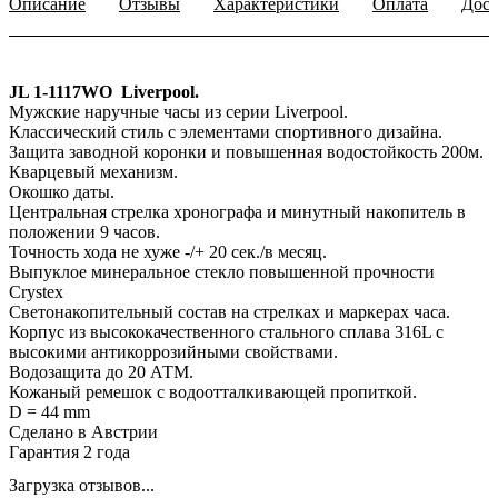
Описание
Отзывы
Характеристики
Оплата
Дост
JL 1-1117WO Liverpool.
Мужские наручные часы из серии Liverpool.
Классический стиль с элементами спортивного дизайна.
Защита заводной коронки и повышенная водостойкость 200м.
Кварцевый механизм.
Окошко даты.
Центральная стрелка хронографа и минутный накопитель в
положении 9 часов.
Точность хода не хуже -/+ 20 сек./в месяц.
Выпуклое минеральное стекло повышенной прочности
Crystex
Светонакопительный состав на стрелках и маркерах часа.
Корпус из высококачественного стального сплава 316L с
высокими антикоррозийными свойствами.
Водозащита до 20 АТМ.
Кожаный ремешок с водоотталкивающей пропиткой.
D = 44 mm
Сделано в Австрии
Гарантия 2 года
Загрузка отзывов...