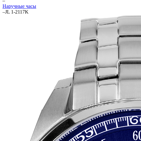
–
Наручные часы
–
JL 1-2117K