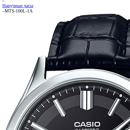
–
Наручные часы
–
MTS-100L-1A