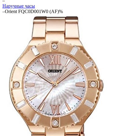
–
Наручные часы
–
Orient FQC0D001W0 (AF)%