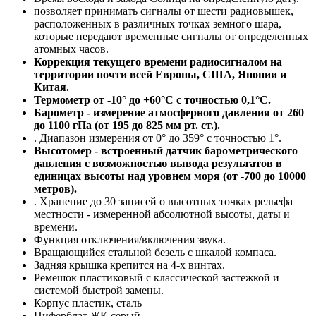
позволяет принимать сигналы от шести радиовышек,
расположенных в различных точках земного шара,
которые передают временные сигналы от определенных
атомных часов.
Коррекция текущего времени радиосигналом на
территории почти всей Европы, США, Японии и
Китая.
Термометр от -10° до +60°С с точностью 0,1°C.
Барометр - измерение атмосферного давления от 260
до 1100 гПа (от 195 до 825 мм рт. ст.).
. Диапазон измерения от 0° до 359° с точностью 1°.
Высотомер - встроенный датчик барометрического
давления с возможностью вывода результатов в
единицах высоты над уровнем моря (от -700 до 10000
метров).
. Хранение до 30 записей о высотных точках рельефа
местности - измеренной абсолютной высоты, даты и
времени.
Функция отключения/включения звука.
Вращающийся стальной безель с шкалой компаса.
Задняя крышка крепится на 4-х винтах.
Ремешок пластиковый с классической застежкой и
системой быстрой замены.
Корпус пластик, сталь
Циферблат ЖК серый