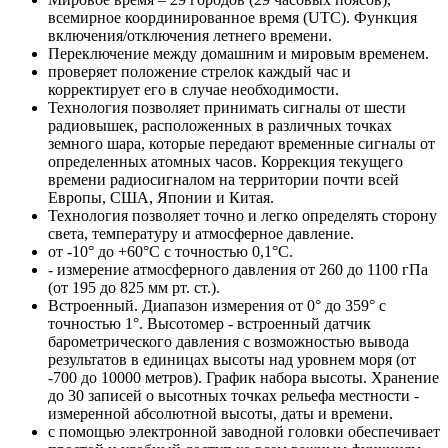
всемирное координированное время (UTC). Функция
включения/отключения летнего времени.
Переключение между домашним и мировым временем.
проверяет положение стрелок каждый час и
корректирует его в случае необходимости.
Технология позволяет принимать сигналы от шести
радиовышек, расположенных в различных точках
земного шара, которые передают временные сигналы от
определенных атомных часов. Коррекция текущего
времени радиосигналом на территории почти всей
Европы, США, Японии и Китая.
Технология позволяет точно и легко определять сторону
света, температуру и атмосферное давление.
от -10° до +60°С с точностью 0,1°C.
- измерение атмосферного давления от 260 до 1100 гПа
(от 195 до 825 мм рт. ст.).
Встроенный. Диапазон измерения от 0° до 359° с
точностью 1°. Высотомер - встроенный датчик
барометрического давления с возможностью вывода
результатов в единицах высоты над уровнем моря (от
-700 до 10000 метров). График набора высоты. Хранение
до 30 записей о высотных точках рельефа местности -
измеренной абсолютной высоты, даты и времени.
с помощью электронной заводной головки обеспечивает