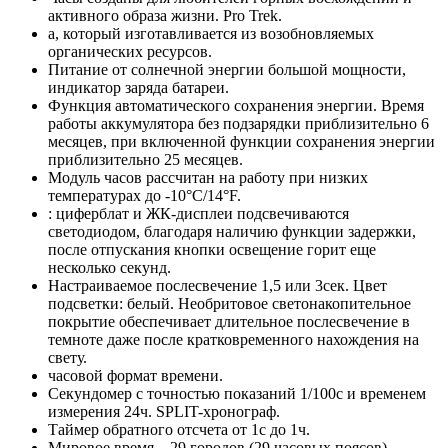
активного образа жизни. Pro Trek.
а, который изготавливается из возобновляемых
органических ресурсов.
Питание от солнечной энергии большой мощности,
индикатор заряда батареи.
Функция автоматического сохранения энергии. Время
работы аккумулятора без подзарядки приблизительно 6
месяцев, при включенной функции сохранения энергии
приблизительно 25 месяцев.
Модуль часов рассчитан на работу при низких
температурах до -10°С/14°F.
: циферблат и ЖК-дисплеи подсвечиваются
светодиодом, благодаря наличию функции задержки,
после отпускания кнопки освещение горит еще
несколько секунд.
Настраиваемое послесвечение 1,5 или 3сек. Цвет
подсветки: белый. Необритовое светонакопительное
покрытие обеспечивает длительное послесвечение в
темноте даже после кратковременного нахождения на
свету.
часовой формат времени.
Секундомер с точностью показаний 1/100с и временем
измерения 24ч. SPLIT-хронограф.
Таймер обратного отсчета от 1с до 1ч.
Мировое время – 29 городов (29 часовых поясов),