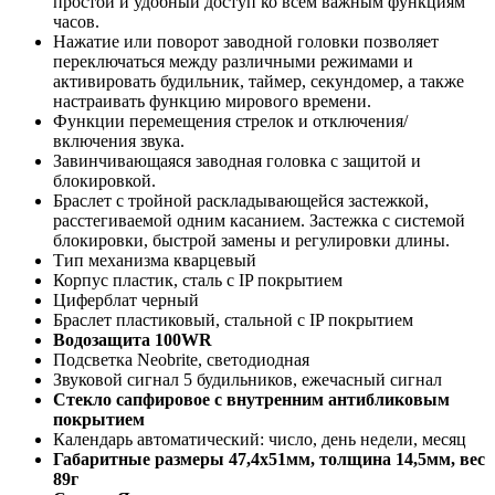
простой и удобный доступ ко всем важным функциям
часов.
Нажатие или поворот заводной головки позволяет
переключаться между различными режимами и
активировать будильник, таймер, секундомер, а также
настраивать функцию мирового времени.
Функции перемещения стрелок и отключения/
включения звука.
Завинчивающаяся заводная головка с защитой и
блокировкой.
Браслет с тройной раскладывающейся застежкой,
расстегиваемой одним касанием. Застежка с системой
блокировки, быстрой замены и регулировки длины.
Тип механизма кварцевый
Корпус пластик, сталь с IP покрытием
Циферблат черный
Браслет пластиковый, стальной с IP покрытием
Водозащита 100WR
Подсветка Neobrite, светодиодная
Звуковой сигнал 5 будильников, ежечасный сигнал
Стекло сапфировое с внутренним антибликовым
покрытием
Календарь автоматический: число, день недели, месяц
Габаритные размеры 47,4х51мм, толщина 14,5мм, вес
89г