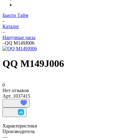
Бьюти Тайм
–
Каталог
–
Наручные часы
–
QQ M149J006
QQ M149J006
0
Нет отзывов
Арт.
1037415
Характеристики
Производитель
—