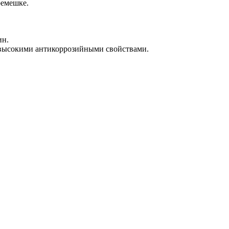
ремешке.
ин.
с высокими антикоррозийными свойствами.