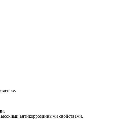
ремешке.
ин.
с высокими антикоррозийными свойствами.