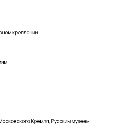
ирном креплении
иям
Московского Кремля, Русским музеем,