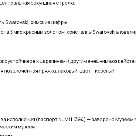
 центральная секундная стрелка
ы Swarovski, римские цифры
ота 3 мкр красным золотом, кристаллы Swarovski в ювел
окоустойчивое к царапинам и другим внешним воздейств
я позолоченная пряжка, лаковый, цвет - красный
а исполнения (паспорт N JM11 1394) — заверено Музеем 
ческим музеем.