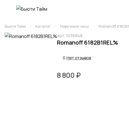
–
–
–
Бьюти Тайм
Каталог
Наручные часы
Romanoff 6182B
Арт.
1036848
Romanoff 6182B1REL%
0
Нет отзывов
8 800 ₽