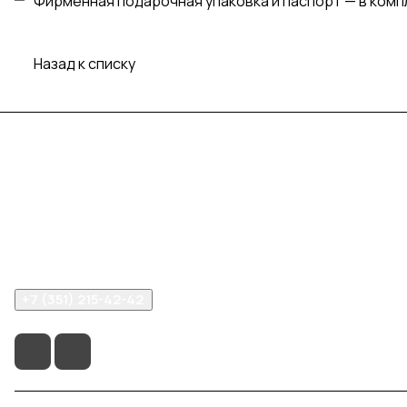
Фирменная подарочная упаковка и паспорт — в комп
Назад к списку
Интернет-магазин часов
Компания
Помощь
+7 (351) 215-42-42