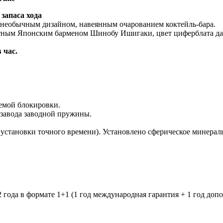
запаса хода
с необычным дизайном, навеянным очарованием коктейль-бара.
естным Японским барменом Шинобу Ишигаки, цвет циферблата дан
 час.
темой блокировки.
е завода заводной пружины.
я установки точного времени). Установлено сферическое минер
 года в формате 1+1 (1 год международная гарантия + 1 год допо