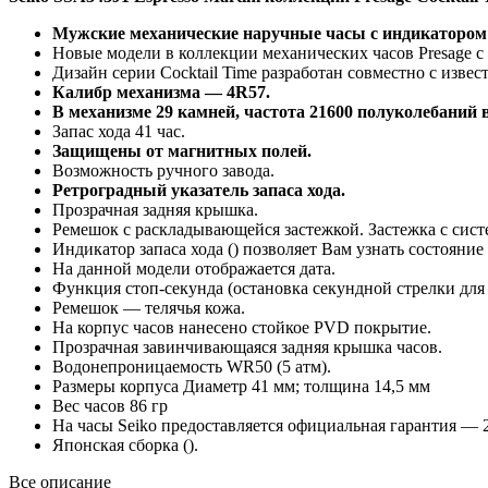
Мужские механические наручные часы с индикатором 
Новые модели в коллекции механических часов Presage 
Дизайн серии Cocktail Time разработан совместно с изв
Калибр механизма — 4R57.
В механизме 29 камней, частота 21600 полуколебаний в
Запас хода 41 час.
Защищены от магнитных полей.
Возможность ручного завода.
Ретроградный указатель запаса хода.
Прозрачная задняя крышка.
Ремешок с раскладывающейся застежкой. Застежка с сис
Индикатор запаса хода () позволяет Вам узнать состояни
На данной модели отображается дата.
Функция стоп-секунда (остановка секундной стрелки дл
Ремешок — телячья кожа.
На корпус часов нанесено стойкое PVD покрытие.
Прозрачная завинчивающаяся задняя крышка часов.
Водонепроницаемость WR50 (5 атм).
Размеры корпуса Диаметр 41 мм; толщина 14,5 мм
Вес часов 86 гр
На часы Seiko предоставляется официальная гарантия — 2
Японская сборка ().
Все описание