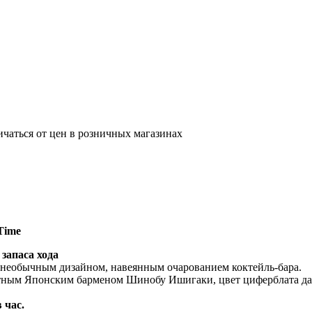
ичаться от цен в розничных магазинах
 Time
запаса хода
с необычным дизайном, навеянным очарованием коктейль-бара.
естным Японским барменом Шинобу Ишигаки, цвет циферблата дан
 час.