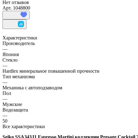
Нет отзывов
Арт.
1048800
Характеристики
Производитель
—
Япония
Стекло
—
Hardlex минеральное повышенной прочности
Тип механизма
—
Механика с автоподзаводом
Пол
—
Мужские
Водозащита
—
50
Все характеристики
Seiko SSA343J1 Espresso Martini коллекции Presage Cocktail