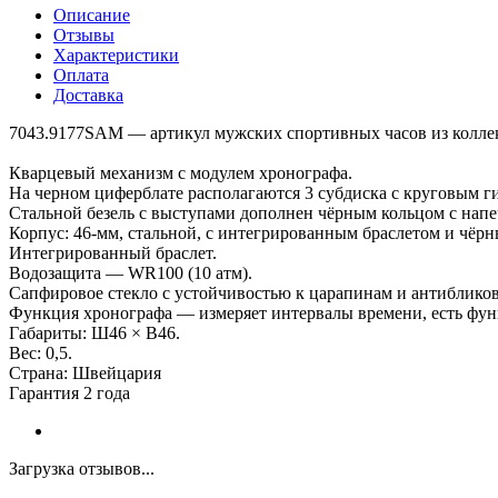
Описание
Отзывы
Характеристики
Оплата
Доставка
7043.9177SAM — артикул мужских спортивных часов из коллекции
Кварцевый механизм с модулем хронографа.
На черном циферблате располагаются 3 субдиска с круговым г
Стальной безель с выступами дополнен чёрным кольцом с нап
Корпус: 46-мм, стальной, с интегрированным браслетом и чё
Интегрированный браслет.
Водозащита — WR100 (10 атм).
Сапфировое стекло с устойчивостью к царапинам и антиблик
Функция хронографа — измеряет интервалы времени, есть функ
Габариты: Ш46 × В46.
Вес: 0,5.
Страна: Швейцария
Гарантия 2 года
Загрузка отзывов...