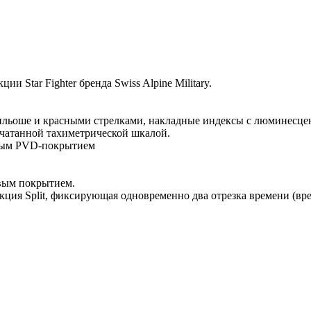
 Star Fighter бренда Swiss Alpine Military.
ильоше и красными стрелками, накладные индексы с люминесцен
ечатанной тахиметрической шкалой.
рным PVD-покрытием
овым покрытием.
ция Split, фиксирующая одновременно два отрезка времени (вре