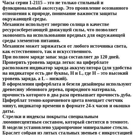
Часы серии 1-2115 – это не только стильный и
функциональный аксессуар. Это проявление осознанного
отношения к природе, понимание важности защиты
окружающей среды.
Механизм использует энергию солнца в качестве
ресурсосберегающей движущей силы, что позволяет
экономить на использовании вредных для окружающей
среды элементов питания.
Механизм может заряжаться от любого источника света,
как естественного, так и искусственного.
При полном заряде запас хода составляет до 120 дней.
Проверить уровень заряда легко: на циферблате
расположен индикатор заряда аккумулятора (для удобства
на индикаторе есть две буквы, H и L, где H – это высокий
уровень заряда, а L – низкий).
В оформлении циферблата и безеля дизайнеры используют
древесину эбенового дерева, природного материала,
прочность которого в два раза превышает прочность дуба.
Циферблат темно-коричневого цвета вмещает счетчик
минут, индикатор времени в формате 24-х часов и окошко
даты.
Стрелки и индексы покрыты специальным
люминесцентным составом, который светится в темноте.
В модели установлено ударопрочное минеральное стекло.
Браслет собран из литых стальных звеньев с инкрустацией