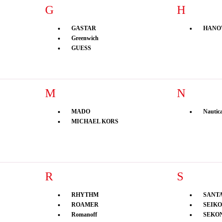
G
H
GASTAR
HANO
Greenwich
GUESS
M
N
MADO
Nautic
MICHAEL KORS
R
S
RHYTHM
SANT
ROAMER
SEIKO
Romanoff
SEKO