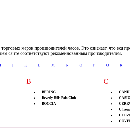
орговых марок производителей часов. Это означает, что вся пр
нашем сайте соответствуют рекомендованным производителем.
H
J
K
L
M
N
O
P
Q
R
B
C
BERING
CAND
Beverly Hills Polo Club
CASI
BOCCIA
CERRU
Chrono
CITIZ
COVE