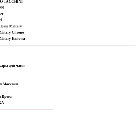
O TACCHINI
EN
er
M
lpine Military
Military Chrono
Military Hanowa
уары для часов
л Москвин
е Время
КА