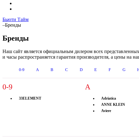
Бьюти Тайм
–
Бренды
Бренды
Наш сайт является официальным дилером всех представленных т
и часы распространяется гарантия производителя, а цены на 
0-9
A
B
C
D
E
F
G
0-9
A
33ELEMENT
Adriatica
ANNE KLEIN
Aviere