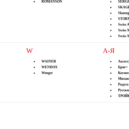
ROMANSON
SERGI
SKAG
Slazeng
STOR
Swiss A
Swiss 
Swiss 
W
А-Я
WAINER
Аксесс
WENDOX
Бриг+
Wenger
Космос
Михаи
Радуга
Русско
ТРОЙ