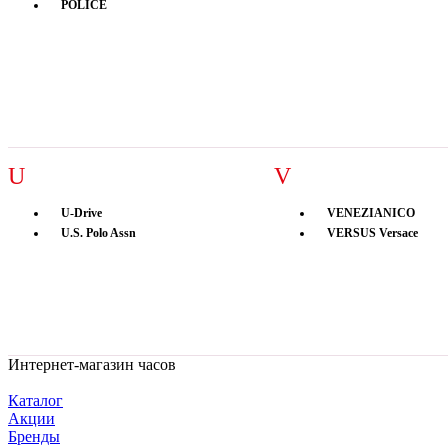
POLICE
U
V
U-Drive
VENEZIANICO
U.S. Polo Assn
VERSUS Versace
Интернет-магазин часов
Каталог
Акции
Бренды