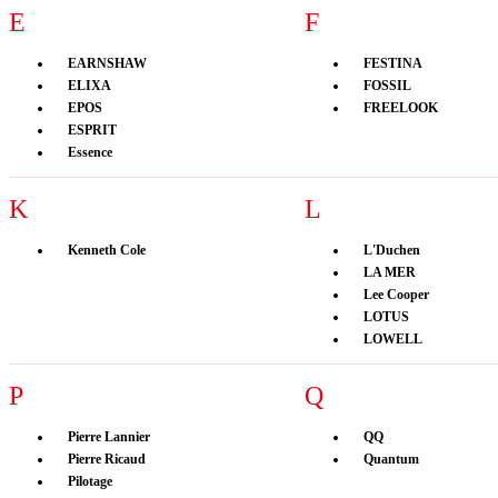
E
F
EARNSHAW
FESTINA
ELIXA
FOSSIL
EPOS
FREELOOK
ESPRIT
Essence
K
L
Kenneth Cole
L'Duchen
LA MER
Lee Cooper
LOTUS
LOWELL
P
Q
Pierre Lannier
QQ
Pierre Ricaud
Quantum
Pilotage