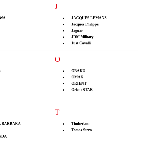
J
WA
JACQUES LEMANS
Jacques Philippe
Jaguar
JDM Military
Just Cavalli
O
a
OBAKU
OMAX
ORIENT
Orient STAR
T
A BARBARA
Timberland
Tomas Stern
NDA