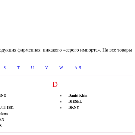
одукция фирменная, никакого «серого импорта». На все товары
S
T
U
V
W
А-Я
D
INO
Daniel Klein
O
DIESEL
TI 1881
DKNY
force
EN
R