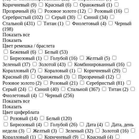
Коричневый (
9
)
Красный (
6
)
Оранжевый (
1
)
Прозрачный (
6
)
Розовое золото (
12
)
Розовый (
16
)
Серебристый (
102
)
Серый (
30
)
Синий (
34
)
Стальной (
431
)
Титан (
1
)
Фиолетовый (
4
)
Черный
(
198
)
Показать все
Показать
Цвет ремешка / браслета
Бежевый (
6
)
Белый (
53
)
Бирюзовый (
1
)
Голубой (
16
)
Желтый (
5
)
Зеленый (
37
)
Золотой (
43
)
Комбинированный (
16
)
Коралловый (
7
)
Кораловый (
1
)
Коричневый (
29
)
Красный (
8
)
Оранжевый (
3
)
Прозрачный (
12
)
Розовое золото (
2
)
Розовый (
21
)
Серебристый (
81
)
Серый (
24
)
Синий (
40
)
Стальной (
367
)
Титан (
2
)
Фиолетовый (
4
)
Черный (
256
)
Показать все
Показать
Цвет циферблата
Розовый (
14
)
Белый (
120
)
Бирюзовый (
4
)
Голубой (
26
)
Дата (
4
)
Дата, день
недели (
3
)
Желтый (
3
)
Зеленый (
32
)
Золотой (
16
)
Коралловый (
1
)
Коричневый (
9
)
Красный (
4
)