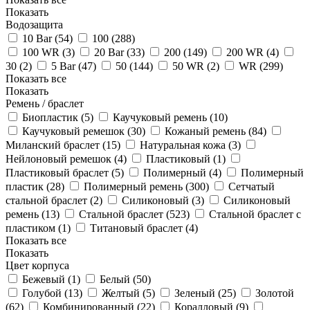
Показать
Водозащита
10 Bar (
54
)
100 (
288
)
100 WR (
3
)
20 Bar (
33
)
200 (
149
)
200 WR (
4
)
30 (
2
)
5 Bar (
47
)
50 (
144
)
50 WR (
2
)
WR (
299
)
Показать все
Показать
Ремень / браслет
Биопластик (
5
)
Каучуковый ремень (
10
)
Каучуковый ремешок (
30
)
Кожаный ремень (
84
)
Миланский браслет (
15
)
Натуральная кожа (
3
)
Нейлоновый ремешок (
4
)
Пластиковый (
1
)
Пластиковый браслет (
5
)
Полимерный (
4
)
Полимерный
пластик (
28
)
Полимерный ремень (
300
)
Сетчатый
стальной браслет (
2
)
Силиконовый (
3
)
Силиконовый
ремень (
13
)
Стальной браслет (
523
)
Стальной браслет с
пластиком (
1
)
Титановый браслет (
4
)
Показать все
Показать
Цвет корпуса
Бежевый (
1
)
Белый (
50
)
Голубой (
13
)
Желтый (
5
)
Зеленый (
25
)
Золотой
(
62
)
Комбинированный (
22
)
Коралловый (
9
)