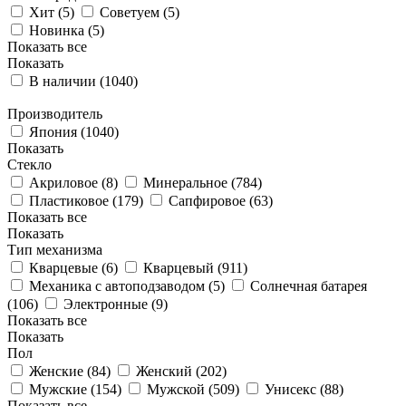
Хит (
5
)
Советуем (
5
)
Новинка (
5
)
Показать все
Показать
В наличии (
1040
)
Производитель
Япония (
1040
)
Показать
Стекло
Акриловое (
8
)
Минеральное (
784
)
Пластиковое (
179
)
Сапфировое (
63
)
Показать все
Показать
Тип механизма
Кварцевые (
6
)
Кварцевый (
911
)
Механика с автоподзаводом (
5
)
Солнечная батарея
(
106
)
Электронные (
9
)
Показать все
Показать
Пол
Женские (
84
)
Женский (
202
)
Мужские (
154
)
Мужской (
509
)
Унисекс (
88
)
Показать все