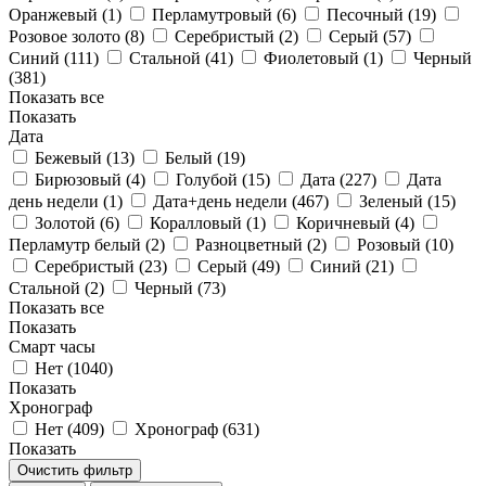
Оранжевый (
1
)
Перламутровый (
6
)
Песочный (
19
)
Розовое золото (
8
)
Серебристый (
2
)
Серый (
57
)
Синий (
111
)
Стальной (
41
)
Фиолетовый (
1
)
Черный
(
381
)
Показать все
Показать
Дата
Бежевый (
13
)
Белый (
19
)
Бирюзовый (
4
)
Голубой (
15
)
Дата (
227
)
Дата
день недели (
1
)
Дата+день недели (
467
)
Зеленый (
15
)
Золотой (
6
)
Коралловый (
1
)
Коричневый (
4
)
Перламутр белый (
2
)
Разноцветный (
2
)
Розовый (
10
)
Серебристый (
23
)
Серый (
49
)
Синий (
21
)
Стальной (
2
)
Черный (
73
)
Показать все
Показать
Смарт часы
Нет (
1040
)
Показать
Хронограф
Нет (
409
)
Хронограф (
631
)
Показать
Очистить фильтр