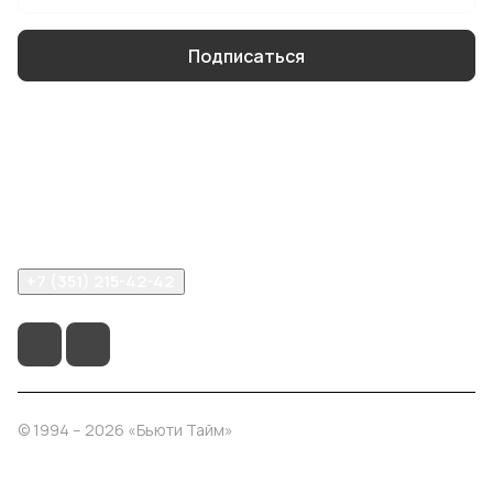
Подписаться
Интернет-магазин часов
Компания
Помощь
+7 (351) 215-42-42
© 1994 – 2026 «Бьюти Тайм»