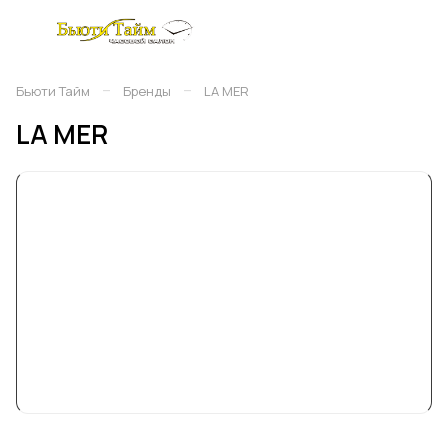
–
–
Бьюти Тайм
Бренды
LA MER
LA MER